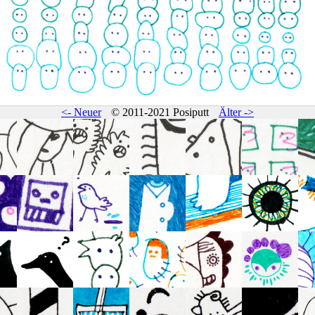
<- Neuer
© 2011-2021 Posiputt
Älter ->