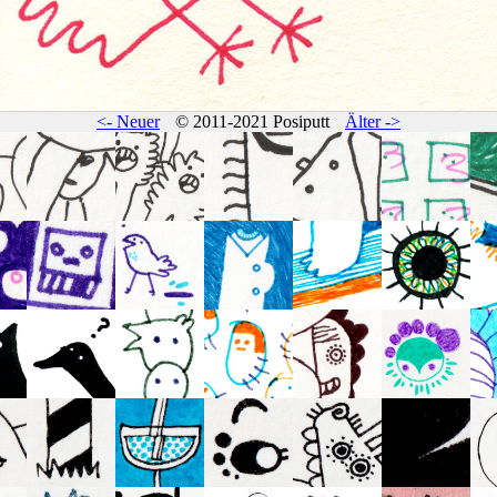
<- Neuer
© 2011-2021 Posiputt
Älter ->