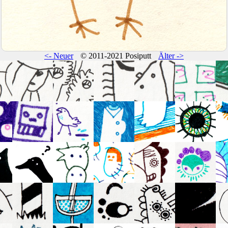
<- Neuer
© 2011-2021 Posiputt
Älter ->