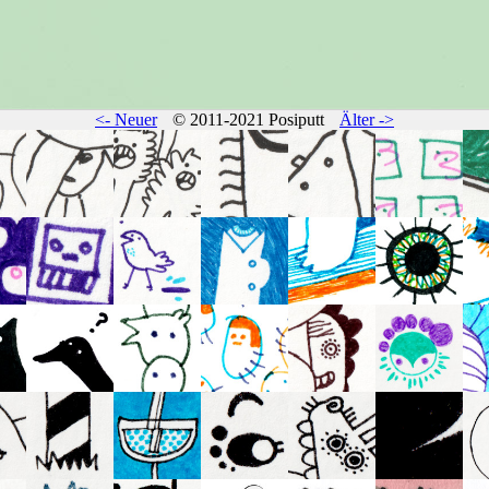
<- Neuer
© 2011-2021 Posiputt
Älter ->