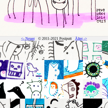
<- Neuer
© 2011-2021 Posiputt
Älter ->