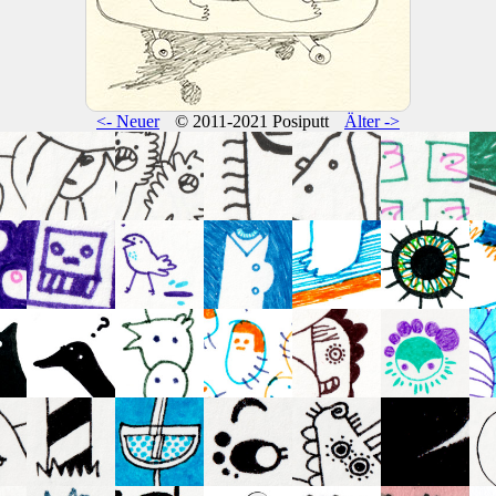
<- Neuer
© 2011-2021 Posiputt
Älter ->