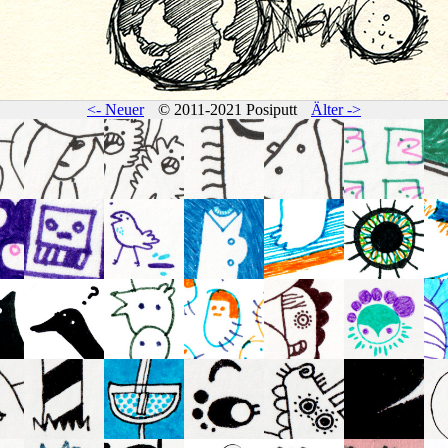
<- Neuer
© 2011-2021 Posiputt
Älter ->