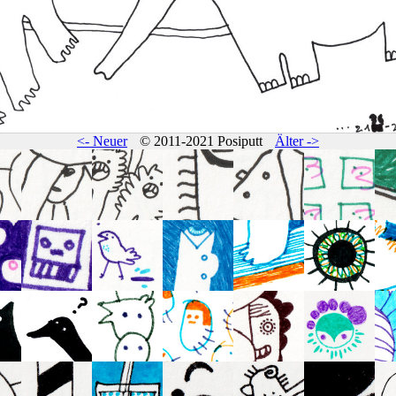
<- Neuer
© 2011-2021 Posiputt
Älter ->