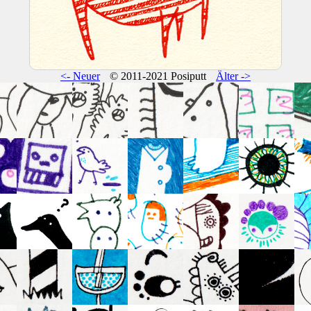
<- Neuer
© 2011-2021 Posiputt
Älter ->