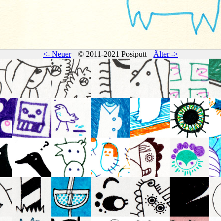
<- Neuer
© 2011-2021 Posiputt
Älter ->