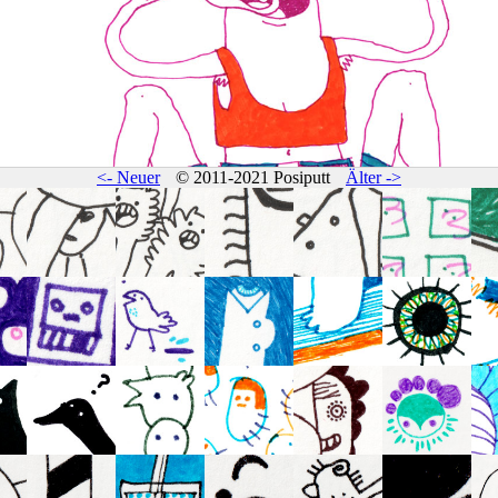
<- Neuer
© 2011-2021 Posiputt
Älter ->